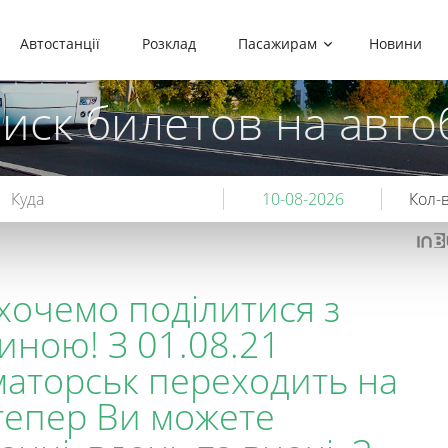
Автостанції
Розклад
Пасажирам
Новини
иск билетов на авто
Кол-в
хочемо поділитися з
иною! З 01.08.21
маторськ переходить на
 тепер Ви можете