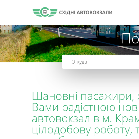
По
Шановні пасажири, 
Вами радістною нов
автовокзал в м. Кра
цілодобову роботу,