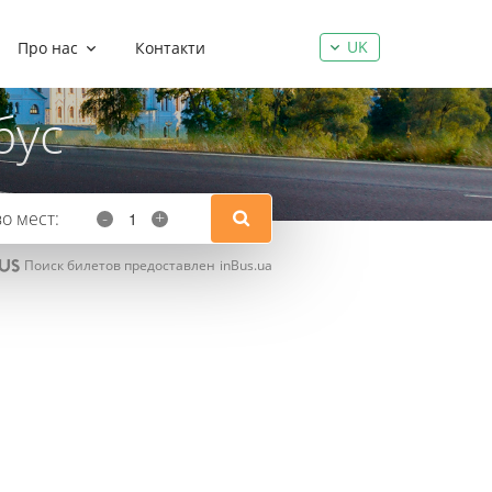
UK
Про нас
Контакти
бус
о мест:
-
+
Поиск билетов предоставлен
inBus.ua