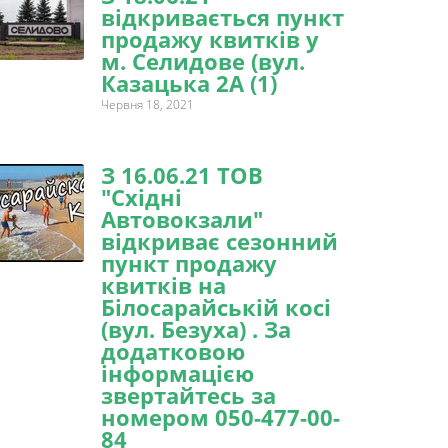
відкривається пункт
продажу квитків у
м. Селидове (вул.
Казацька 2А (1)
Червня 18, 2021
З 16.06.21 ТОВ
"Східні
Автовокзали"
відкриває сезонний
пункт продажу
квитків на
Білосарайській косі
(вул. Безуха) . За
додатковою
інформацією
звертайтесь за
номером 050-477-00-
84