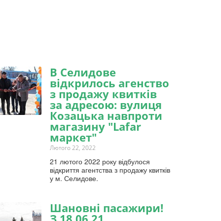
В Селидове
відкрилось агенство
з продажу квитків
за адресою: вулиця
Козацька навпроти
магазину "Lafar
маркет"
Лютого 22, 2022
21 лютого 2022 року відбулося
відкриття агентства з продажу квитків
у м. Селидове.
Шановні пасажири!
З 18.06.21