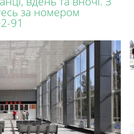
нці, вдень та вночі. З
тесь за номером
02-91